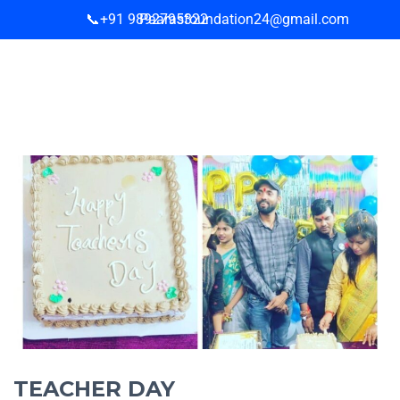
📞+91 9892795322
Paarasfoundation24@gmail.com
TEACHER DAY